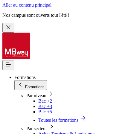
Aller au contenu principal
Nos campus sont ouverts tout l'été !
Formations
Formations
Par niveau
Bac +2
Bac +3
Bac +5
Toutes les formations
Par secteur
Achat Tourisme & Logistique