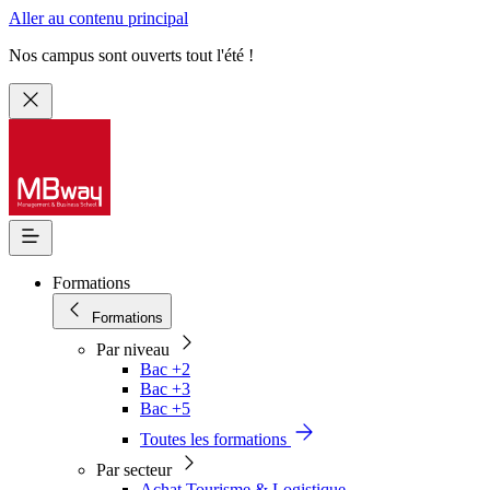
Aller au contenu principal
Nos campus sont ouverts tout l'été !
Formations
Formations
Par niveau
Bac +2
Bac +3
Bac +5
Toutes les formations
Par secteur
Achat Tourisme & Logistique