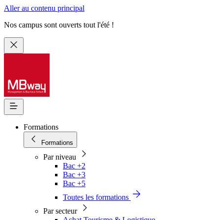
Aller au contenu principal
Nos campus sont ouverts tout l'été !
Formations
Formations
Par niveau
Bac +2
Bac +3
Bac +5
Toutes les formations
Par secteur
Achat Tourisme & Logistique