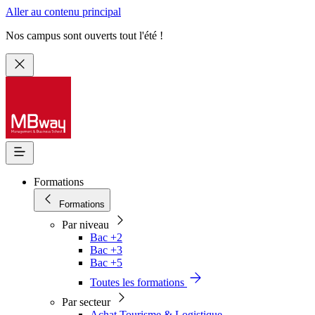
Aller au contenu principal
Nos campus sont ouverts tout l'été !
Formations
Formations
Par niveau
Bac +2
Bac +3
Bac +5
Toutes les formations
Par secteur
Achat Tourisme & Logistique