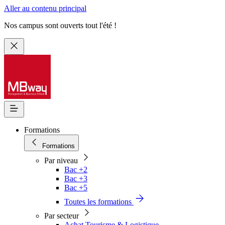
Aller au contenu principal
Nos campus sont ouverts tout l'été !
Formations
Formations
Par niveau
Bac +2
Bac +3
Bac +5
Toutes les formations
Par secteur
Achat Tourisme & Logistique