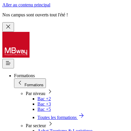
Aller au contenu principal
Nos campus sont ouverts tout l'été !
Formations
Formations
Par niveau
Bac +2
Bac +3
Bac +5
Toutes les formations
Par secteur
Achat Tourisme & Logistique