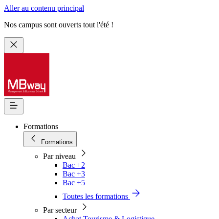
Aller au contenu principal
Nos campus sont ouverts tout l'été !
Formations
Formations
Par niveau
Bac +2
Bac +3
Bac +5
Toutes les formations
Par secteur
Achat Tourisme & Logistique