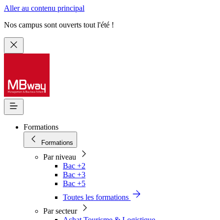
Aller au contenu principal
Nos campus sont ouverts tout l'été !
Formations
Formations
Par niveau
Bac +2
Bac +3
Bac +5
Toutes les formations
Par secteur
Achat Tourisme & Logistique