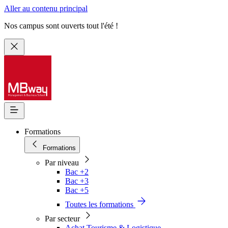
Aller au contenu principal
Nos campus sont ouverts tout l'été !
Formations
Formations
Par niveau
Bac +2
Bac +3
Bac +5
Toutes les formations
Par secteur
Achat Tourisme & Logistique