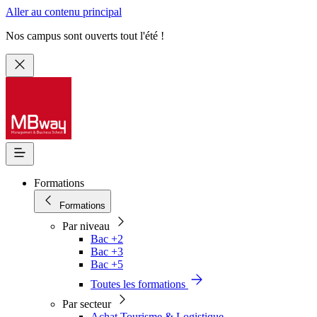
Aller au contenu principal
Nos campus sont ouverts tout l'été !
Formations
Formations
Par niveau
Bac +2
Bac +3
Bac +5
Toutes les formations
Par secteur
Achat Tourisme & Logistique