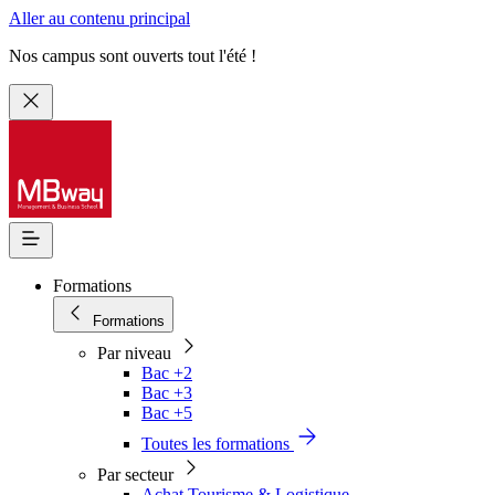
Aller au contenu principal
Nos campus sont ouverts tout l'été !
Formations
Formations
Par niveau
Bac +2
Bac +3
Bac +5
Toutes les formations
Par secteur
Achat Tourisme & Logistique