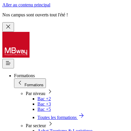
Aller au contenu principal
Nos campus sont ouverts tout l'été !
Formations
Formations
Par niveau
Bac +2
Bac +3
Bac +5
Toutes les formations
Par secteur
Achat Tourisme & Logistique