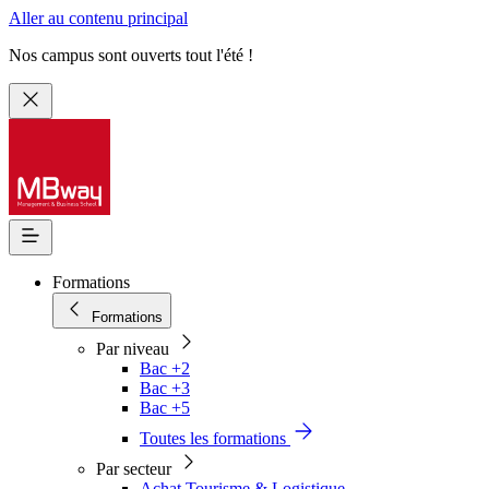
Aller au contenu principal
Nos campus sont ouverts tout l'été !
Formations
Formations
Par niveau
Bac +2
Bac +3
Bac +5
Toutes les formations
Par secteur
Achat Tourisme & Logistique