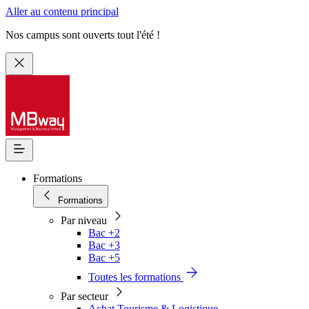
Aller au contenu principal
Nos campus sont ouverts tout l'été !
Formations
Formations
Par niveau
Bac +2
Bac +3
Bac +5
Toutes les formations
Par secteur
Achat Tourisme & Logistique