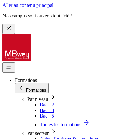
Aller au contenu principal
Nos campus sont ouverts tout l'été !
Formations
Formations
Par niveau
Bac +2
Bac +3
Bac +5
Toutes les formations
Par secteur
Achat Tourisme & Logistique