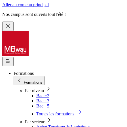
Aller au contenu principal
Nos campus sont ouverts tout l'été !
Formations
Formations
Par niveau
Bac +2
Bac +3
Bac +5
Toutes les formations
Par secteur
Achat Tourisme & Logistique