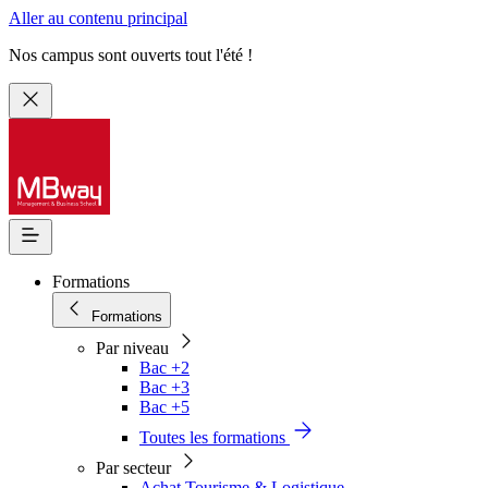
Aller au contenu principal
Nos campus sont ouverts tout l'été !
Formations
Formations
Par niveau
Bac +2
Bac +3
Bac +5
Toutes les formations
Par secteur
Achat Tourisme & Logistique