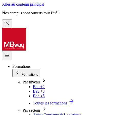
Aller au contenu principal
Nos campus sont ouverts tout l'été !
Formations
Formations
Par niveau
Bac +2
Bac +3
Bac +5
Toutes les formations
Par secteur
Achat Tourisme & Logistique