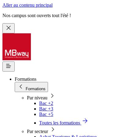
Aller au contenu principal
Nos campus sont ouverts tout l'été !
Formations
Formations
Par niveau
Bac +2
Bac +3
Bac +5
Toutes les formations
Par secteur
Achat Tourisme & Logistique