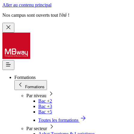
Aller au contenu principal
Nos campus sont ouverts tout l'été !
Formations
Formations
Par niveau
Bac +2
Bac +3
Bac +5
Toutes les formations
Par secteur
Achat Tourisme & Logistique