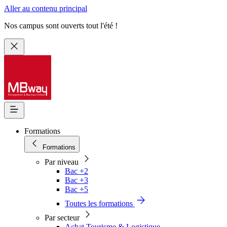
Aller au contenu principal
Nos campus sont ouverts tout l'été !
Formations
Formations
Par niveau
Bac +2
Bac +3
Bac +5
Toutes les formations
Par secteur
Achat Tourisme & Logistique