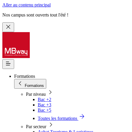
Aller au contenu principal
Nos campus sont ouverts tout l'été !
Formations
Formations
Par niveau
Bac +2
Bac +3
Bac +5
Toutes les formations
Par secteur
Achat Tourisme & Logistique