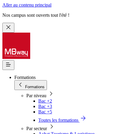
Aller au contenu principal
Nos campus sont ouverts tout l'été !
Formations
Formations
Par niveau
Bac +2
Bac +3
Bac +5
Toutes les formations
Par secteur
Achat Tourisme & Logistique