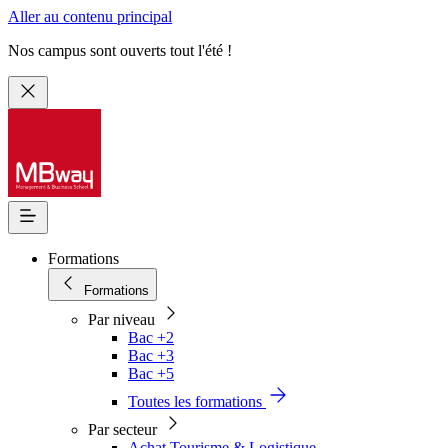
Aller au contenu principal
Nos campus sont ouverts tout l'été !
Formations
Formations
Par niveau
Bac +2
Bac +3
Bac +5
Toutes les formations
Par secteur
Achat Tourisme & Logistique