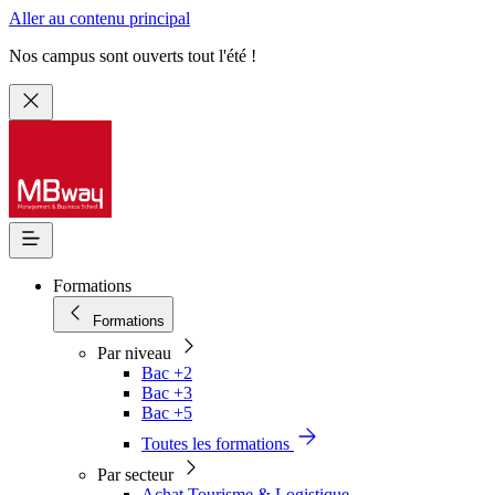
Aller au contenu principal
Nos campus sont ouverts tout l'été !
Formations
Formations
Par niveau
Bac +2
Bac +3
Bac +5
Toutes les formations
Par secteur
Achat Tourisme & Logistique