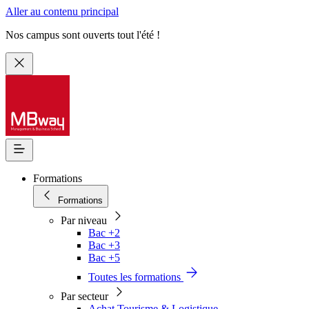
Aller au contenu principal
Nos campus sont ouverts tout l'été !
Formations
Formations
Par niveau
Bac +2
Bac +3
Bac +5
Toutes les formations
Par secteur
Achat Tourisme & Logistique