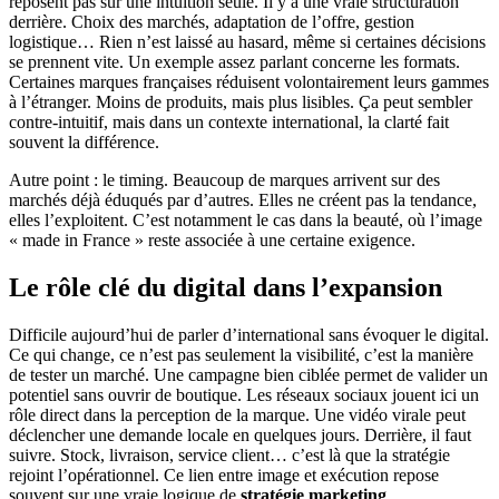
reposent pas sur une intuition seule. Il y a une vraie structuration
derrière. Choix des marchés, adaptation de l’offre, gestion
logistique… Rien n’est laissé au hasard, même si certaines décisions
se prennent vite. Un exemple assez parlant concerne les formats.
Certaines marques françaises réduisent volontairement leurs gammes
à l’étranger. Moins de produits, mais plus lisibles. Ça peut sembler
contre-intuitif, mais dans un contexte international, la clarté fait
souvent la différence.
Autre point : le timing. Beaucoup de marques arrivent sur des
marchés déjà éduqués par d’autres. Elles ne créent pas la tendance,
elles l’exploitent. C’est notamment le cas dans la beauté, où l’image
« made in France » reste associée à une certaine exigence.
Le rôle clé du digital dans l’expansion
Difficile aujourd’hui de parler d’international sans évoquer le digital.
Ce qui change, ce n’est pas seulement la visibilité, c’est la manière
de tester un marché. Une campagne bien ciblée permet de valider un
potentiel sans ouvrir de boutique. Les réseaux sociaux jouent ici un
rôle direct dans la perception de la marque. Une vidéo virale peut
déclencher une demande locale en quelques jours. Derrière, il faut
suivre. Stock, livraison, service client… c’est là que la stratégie
rejoint l’opérationnel. Ce lien entre image et exécution repose
souvent sur une vraie logique de
stratégie marketing