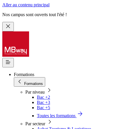
Aller au contenu principal
Nos campus sont ouverts tout l'été !
Formations
Formations
Par niveau
Bac +2
Bac +3
Bac +5
Toutes les formations
Par secteur
Achat Tourisme & Logistique