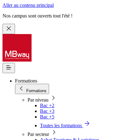
Aller au contenu principal
Nos campus sont ouverts tout l'été !
Formations
Formations
Par niveau
Bac +2
Bac +3
Bac +5
Toutes les formations
Par secteur
Achat Tourisme & Logistique