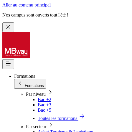
Aller au contenu principal
Nos campus sont ouverts tout l'été !
Formations
Formations
Par niveau
Bac +2
Bac +3
Bac +5
Toutes les formations
Par secteur
Achat Tourisme & Logistique