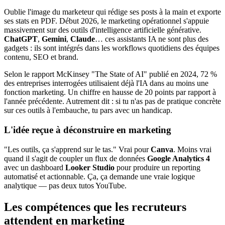
Oublie l'image du marketeur qui rédige ses posts à la main et exporte
ses stats en PDF. Début 2026, le marketing opérationnel s'appuie
massivement sur des outils d'intelligence artificielle générative.
ChatGPT
,
Gemini
,
Claude
… ces assistants IA ne sont plus des
gadgets : ils sont intégrés dans les workflows quotidiens des équipes
contenu, SEO et brand.
Selon le rapport McKinsey "The State of AI" publié en 2024, 72 %
des entreprises interrogées utilisaient déjà l'IA dans au moins une
fonction marketing. Un chiffre en hausse de 20 points par rapport à
l'année précédente. Autrement dit : si tu n'as pas de pratique concrète
sur ces outils à l'embauche, tu pars avec un handicap.
L'idée reçue à déconstruire en marketing
"Les outils, ça s'apprend sur le tas." Vrai pour
Canva
. Moins vrai
quand il s'agit de coupler un flux de données
Google Analytics 4
avec un dashboard
Looker Studio
pour produire un reporting
automatisé et actionnable. Ça, ça demande une vraie logique
analytique — pas deux tutos YouTube.
Les compétences que les recruteurs
attendent en marketing