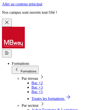
Aller au contenu principal
Nos campus sont ouverts tout l'été !
Formations
Formations
Par niveau
Bac +2
Bac +3
Bac +5
Toutes les formations
Par secteur
Achat Tourisme & Logistique