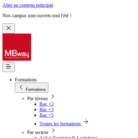
Aller au contenu principal
Nos campus sont ouverts tout l'été !
Formations
Formations
Par niveau
Bac +2
Bac +3
Bac +5
Toutes les formations
Par secteur
Achat Tourisme & Logistique