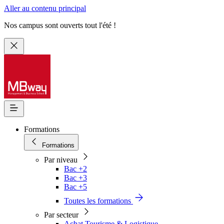
Aller au contenu principal
Nos campus sont ouverts tout l'été !
Formations
Formations
Par niveau
Bac +2
Bac +3
Bac +5
Toutes les formations
Par secteur
Achat Tourisme & Logistique