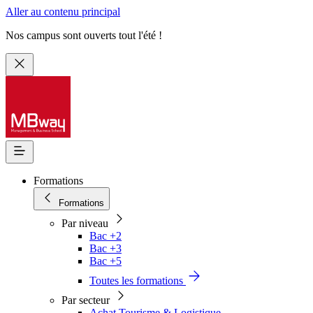
Aller au contenu principal
Nos campus sont ouverts tout l'été !
Formations
Formations
Par niveau
Bac +2
Bac +3
Bac +5
Toutes les formations
Par secteur
Achat Tourisme & Logistique