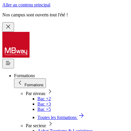
Aller au contenu principal
Nos campus sont ouverts tout l'été !
Formations
Formations
Par niveau
Bac +2
Bac +3
Bac +5
Toutes les formations
Par secteur
Achat Tourisme & Logistique