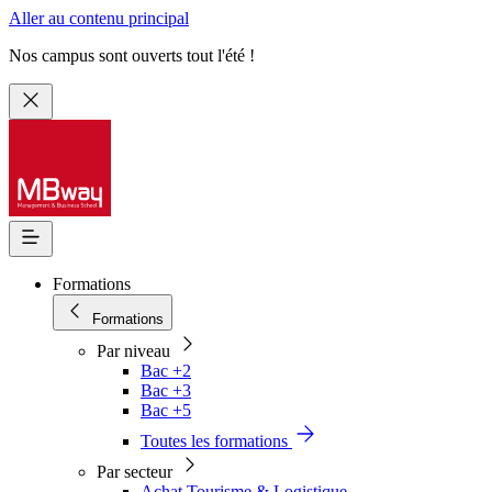
Aller au contenu principal
Nos campus sont ouverts tout l'été !
Formations
Formations
Par niveau
Bac +2
Bac +3
Bac +5
Toutes les formations
Par secteur
Achat Tourisme & Logistique