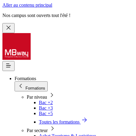
Aller au contenu principal
Nos campus sont ouverts tout l'été !
Formations
Formations
Par niveau
Bac +2
Bac +3
Bac +5
Toutes les formations
Par secteur
Achat Tourisme & Logistique