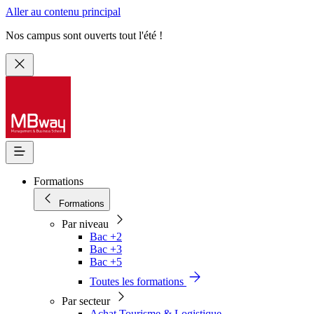
Aller au contenu principal
Nos campus sont ouverts tout l'été !
Formations
Formations
Par niveau
Bac +2
Bac +3
Bac +5
Toutes les formations
Par secteur
Achat Tourisme & Logistique