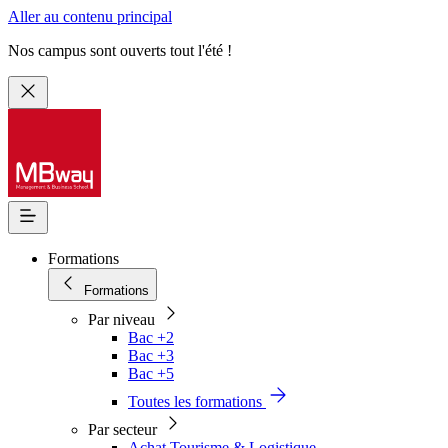
Aller au contenu principal
Nos campus sont ouverts tout l'été !
Formations
Formations
Par niveau
Bac +2
Bac +3
Bac +5
Toutes les formations
Par secteur
Achat Tourisme & Logistique