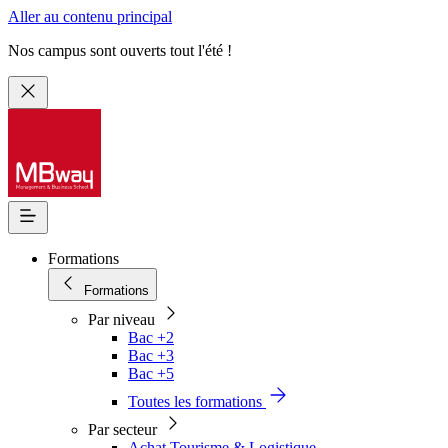
Aller au contenu principal
Nos campus sont ouverts tout l'été !
Formations
Formations
Par niveau
Bac +2
Bac +3
Bac +5
Toutes les formations
Par secteur
Achat Tourisme & Logistique