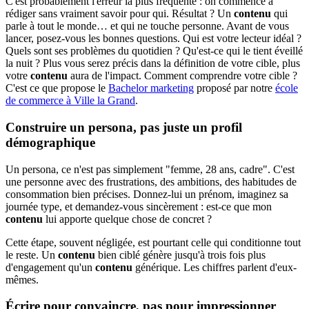
C'est probablement l'erreur la plus fréquente : on commence à
rédiger sans vraiment savoir pour qui. Résultat ? Un
contenu
qui
parle à tout le monde… et qui ne touche personne. Avant de vous
lancer, posez-vous les bonnes questions. Qui est votre lecteur idéal ?
Quels sont ses problèmes du quotidien ? Qu'est-ce qui le tient éveillé
la nuit ? Plus vous serez précis dans la définition de votre cible, plus
votre
contenu
aura de l'impact. Comment comprendre votre cible ?
C'est ce que propose le
Bachelor marketing
proposé par notre
école
de commerce à Ville la Grand
.
Construire un persona, pas juste un profil
démographique
Un persona, ce n'est pas simplement "femme, 28 ans, cadre". C'est
une personne avec des frustrations, des ambitions, des habitudes de
consommation bien précises. Donnez-lui un prénom, imaginez sa
journée type, et demandez-vous sincèrement : est-ce que mon
contenu
lui apporte quelque chose de concret ?
Cette étape, souvent négligée, est pourtant celle qui conditionne tout
le reste. Un
contenu
bien ciblé génère jusqu'à trois fois plus
d'engagement qu'un
contenu
générique. Les chiffres parlent d'eux-
mêmes.
Écrire pour convaincre, pas pour impressionner