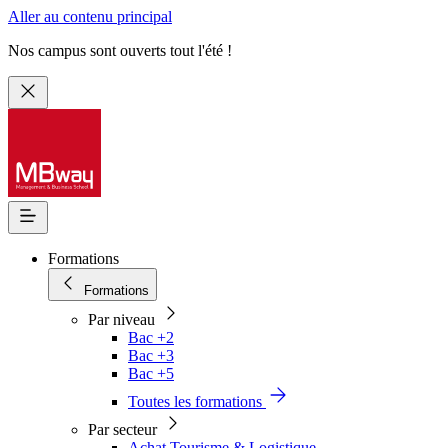
Aller au contenu principal
Nos campus sont ouverts tout l'été !
Formations
Formations
Par niveau
Bac +2
Bac +3
Bac +5
Toutes les formations
Par secteur
Achat Tourisme & Logistique