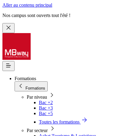
Aller au contenu principal
Nos campus sont ouverts tout l'été !
Formations
Formations
Par niveau
Bac +2
Bac +3
Bac +5
Toutes les formations
Par secteur
Achat Tourisme & Logistique