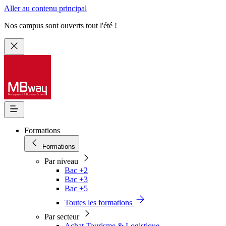
Aller au contenu principal
Nos campus sont ouverts tout l'été !
Formations
Formations
Par niveau
Bac +2
Bac +3
Bac +5
Toutes les formations
Par secteur
Achat Tourisme & Logistique