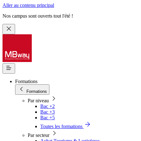
Aller au contenu principal
Nos campus sont ouverts tout l'été !
Formations
Formations
Par niveau
Bac +2
Bac +3
Bac +5
Toutes les formations
Par secteur
Achat Tourisme & Logistique