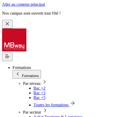
Aller au contenu principal
Nos campus sont ouverts tout l'été !
Formations
Formations
Par niveau
Bac +2
Bac +3
Bac +5
Toutes les formations
Par secteur
Achat Tourisme & Logistique