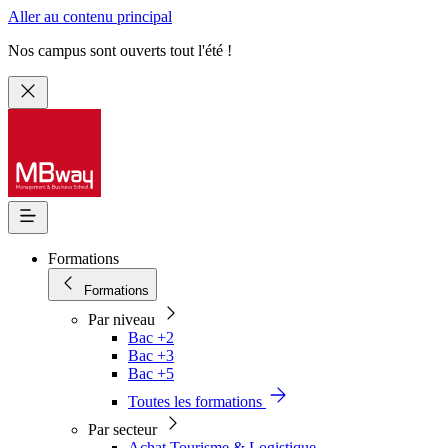
Aller au contenu principal
Nos campus sont ouverts tout l'été !
Formations
Formations
Par niveau
Bac +2
Bac +3
Bac +5
Toutes les formations
Par secteur
Achat Tourisme & Logistique