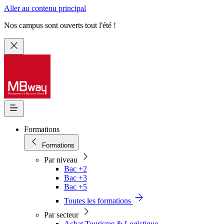
Aller au contenu principal
Nos campus sont ouverts tout l'été !
Formations
Formations
Par niveau
Bac +2
Bac +3
Bac +5
Toutes les formations
Par secteur
Achat Tourisme & Logistique