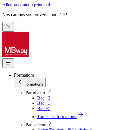
Aller au contenu principal
Nos campus sont ouverts tout l'été !
Formations
Formations
Par niveau
Bac +2
Bac +3
Bac +5
Toutes les formations
Par secteur
Achat Tourisme & Logistique