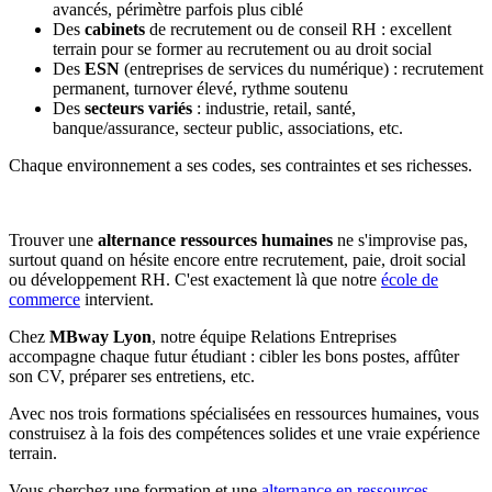
avancés, périmètre parfois plus ciblé
Des
cabinets
de recrutement ou de conseil RH : excellent
terrain pour se former au recrutement ou au droit social
Des
ESN
(entreprises de services du numérique) : recrutement
permanent, turnover élevé, rythme soutenu
Des
secteurs variés
: industrie, retail, santé,
banque/assurance, secteur public, associations, etc.
Chaque environnement a ses codes, ses contraintes et ses richesses.
Trouver une
alternance ressources humaines
ne s'improvise pas,
surtout quand on hésite encore entre recrutement, paie, droit social
ou développement RH. C'est exactement là que notre
école de
commerce
intervient.
Chez
MBway Lyon
, notre équipe Relations Entreprises
accompagne chaque futur étudiant : cibler les bons postes, affûter
son CV, préparer ses entretiens, etc.
Avec nos trois formations spécialisées en ressources humaines, vous
construisez à la fois des compétences solides et une vraie expérience
terrain.
Vous cherchez une formation et une
alternance en ressources