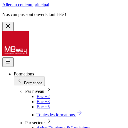
Aller au contenu principal
Nos campus sont ouverts tout l'été !
Formations
Formations
Par niveau
Bac +2
Bac +3
Bac +5
Toutes les formations
Par secteur
Achat Tourisme & Logistique