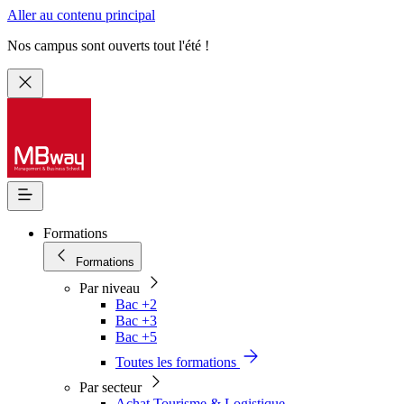
Aller au contenu principal
Nos campus sont ouverts tout l'été !
Formations
Formations
Par niveau
Bac +2
Bac +3
Bac +5
Toutes les formations
Par secteur
Achat Tourisme & Logistique