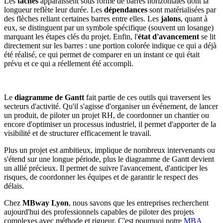
Les
tâches
apparaissent sous forme de barres horizontales dont la
longueur reflète leur durée. Les
dépendances
sont matérialisées par
des flèches reliant certaines barres entre elles. Les
jalons
, quant à
eux, se distinguent par un symbole spécifique (souvent un losange)
marquant les étapes clés du projet. Enfin, l'
état d'avancement
se lit
directement sur les barres : une portion colorée indique ce qui a déjà
été réalisé, ce qui permet de comparer en un instant ce qui était
prévu et ce qui a réellement été accompli.
Le
diagramme de Gantt
fait partie de ces outils qui traversent les
secteurs d'activité. Qu'il s'agisse d'organiser un événement, de lancer
un produit, de piloter un projet RH, de coordonner un chantier ou
encore d'optimiser un processus industriel, il permet d'apporter de la
visibilité et de structurer efficacement le travail.
Plus un projet est ambitieux, implique de nombreux intervenants ou
s'étend sur une longue période, plus le diagramme de Gantt devient
un allié précieux. Il permet de suivre l'avancement, d'anticiper les
risques, de coordonner les équipes et de garantir le respect des
délais.
Chez
MBway Lyon
, nous savons que les entreprises recherchent
aujourd'hui des professionnels capables de piloter des projets
complexes avec méthode et rigueur. C'est pourquoi notre
MBA