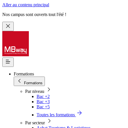
Aller au contenu principal
Nos campus sont ouverts tout l'été !
Formations
Formations
Par niveau
Bac +2
Bac +3
Bac +5
Toutes les formations
Par secteur
Achat Tourisme & Logistique